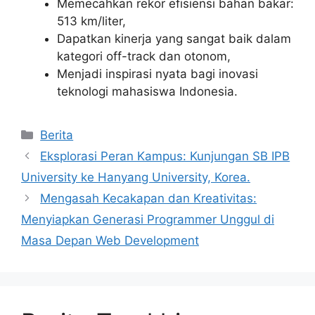
Memecahkan rekor efisiensi bahan bakar:
513 km/liter,
Dapatkan kinerja yang sangat baik dalam
kategori off-track dan otonom,
Menjadi inspirasi nyata bagi inovasi
teknologi mahasiswa Indonesia.
Kategori
Berita
Eksplorasi Peran Kampus: Kunjungan SB IPB
University ke Hanyang University, Korea.
Mengasah Kecakapan dan Kreativitas:
Menyiapkan Generasi Programmer Unggul di
Masa Depan Web Development