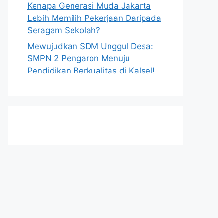
Kenapa Generasi Muda Jakarta
Lebih Memilih Pekerjaan Daripada
Seragam Sekolah?
Mewujudkan SDM Unggul Desa:
SMPN 2 Pengaron Menuju
Pendidikan Berkualitas di Kalsel!
h
t
t
p
s
:
/
/